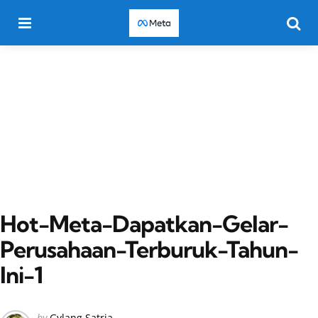
Menu
Searc
Hot-Meta-Dapatkan-Gelar-
Perusahaan-Terburuk-Tahun-
Ini-1
Posted
by
Gylang Satria