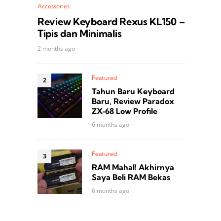
Accessories
Review Keyboard Rexus KL150 –
Tipis dan Minimalis
2 months ago
Featured
Tahun Baru Keyboard
Baru, Review Paradox
ZX‑68 Low Profile
6 months ago
Featured
RAM Mahal! Akhirnya
Saya Beli RAM Bekas
6 months ago