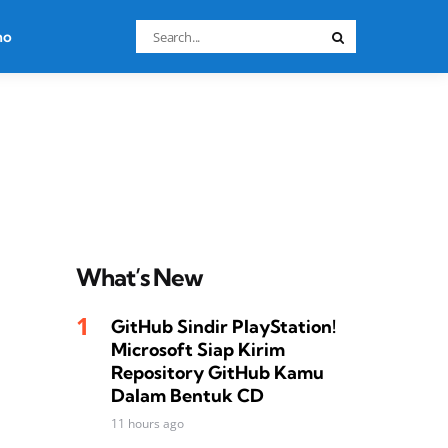
Search
no
Search
for:
What’s New
GitHub Sindir PlayStation!
Microsoft Siap Kirim
Repository GitHub Kamu
Dalam Bentuk CD
11 hours ago