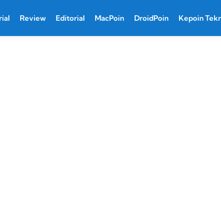
ial
Review
Editorial
MacPoin
DroidPoin
Kepoin Tek