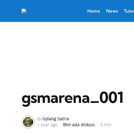
Home
News
Tutor
gsmarena_001
Posted
by
Gylang Satria
1 year ago
Blm ada diskusi
0 min
by