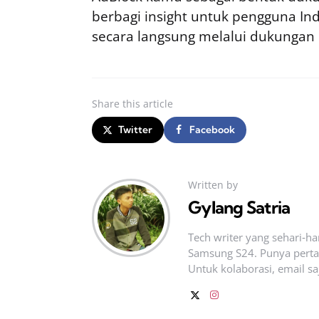
berbagi insight untuk pengguna I
secara langsung melalui dukungan
Share
this article
Twitter
Facebook
Written by
Gylang Satria
Tech writer yang sehari‑h
Samsung S24. Punya pertan
Untuk kolaborasi, email sa