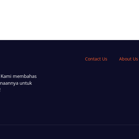
Contact Us
About Us
a. Kami membahas
unaannya untuk
!