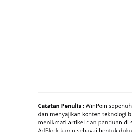
Catatan Penulis :
WinPoin sepenuhn
dan menyajikan konten teknologi be
menikmati artikel dan panduan di si
AdBlock kamu sebagai bentuk duku