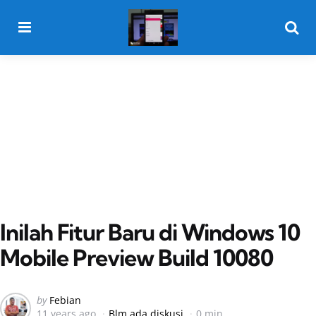
Menu
Searc
Inilah Fitur Baru di Windows 10
Mobile Preview Build 10080
Posted
by
Febian
11 years ago
Blm ada diskusi
0 min
by