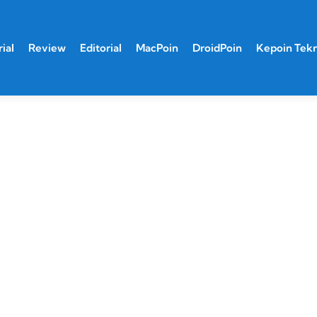
ial
Review
Editorial
MacPoin
DroidPoin
Kepoin Tek