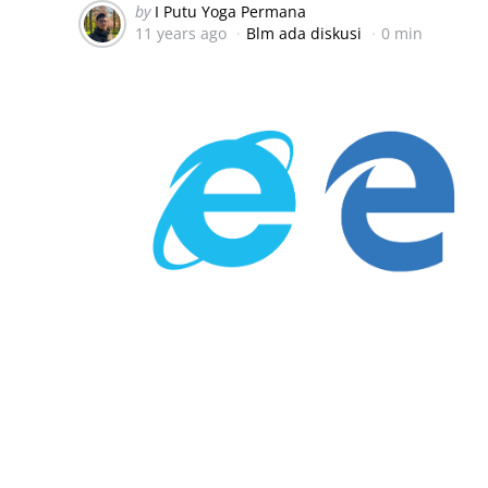
Posted
by
I Putu Yoga Permana
11 years ago
Blm ada diskusi
0 min
by