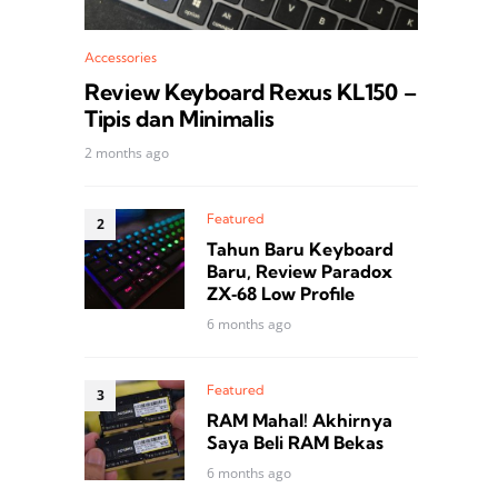
Accessories
Review Keyboard Rexus KL150 –
Tipis dan Minimalis
2 months ago
Featured
Tahun Baru Keyboard
Baru, Review Paradox
ZX‑68 Low Profile
6 months ago
Featured
RAM Mahal! Akhirnya
Saya Beli RAM Bekas
6 months ago