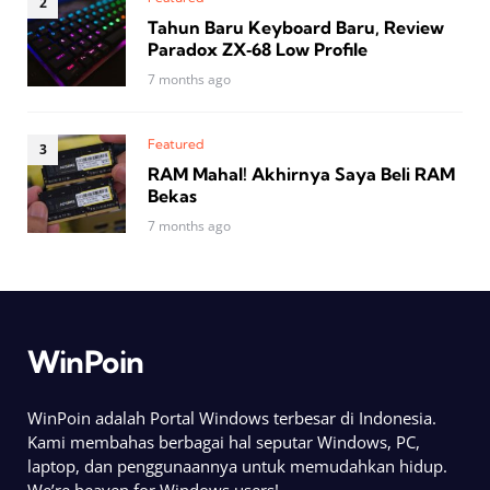
Tahun Baru Keyboard Baru, Review
Paradox ZX‑68 Low Profile
7 months ago
Featured
RAM Mahal! Akhirnya Saya Beli RAM
Bekas
7 months ago
WinPoin
WinPoin adalah Portal Windows terbesar di Indonesia.
Kami membahas berbagai hal seputar Windows, PC,
laptop, dan penggunaannya untuk memudahkan hidup.