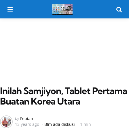
Menu
Searc
Inilah Samjiyon, Tablet Pertama
Buatan Korea Utara
Posted
by
Febian
13 years ago
Blm ada diskusi
1 min
by