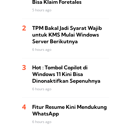
Bisa Klaim Foretales
5 hours ago
TPM Bakal Jadi Syarat Wajib
untuk KMS Mulai Windows
Server Berikutnya
6 hours ago
Hot : Tombol Copilot di
Windows 11 Kini Bisa
Dinonaktifkan Sepenuhnya
6 hours ago
Fitur Resume Kini Mendukung
WhatsApp
6 hours ago