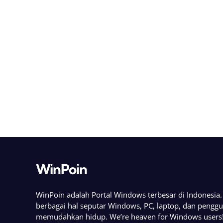
WinPoin
WinPoin adalah Portal Windows terbesar di Indonesi
berbagai hal seputar Windows, PC, laptop, dan pengg
memudahkan hidup. We’re heaven for Windows users