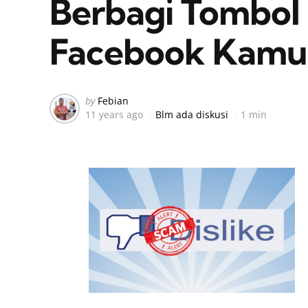
Berbagi Tombol “
Facebook Kamu,
Posted
by
Febian
11 years ago
Blm ada diskusi
1 min
by