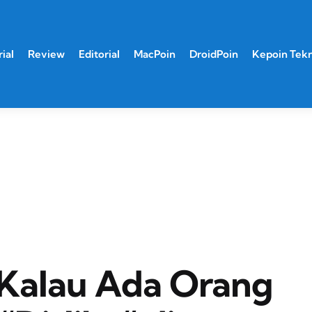
ial
Review
Editorial
MacPoin
DroidPoin
Kepoin Tek
 Kalau Ada Orang