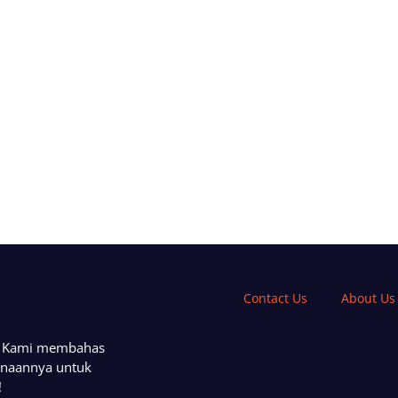
Contact Us
About Us
a. Kami membahas
unaannya untuk
!