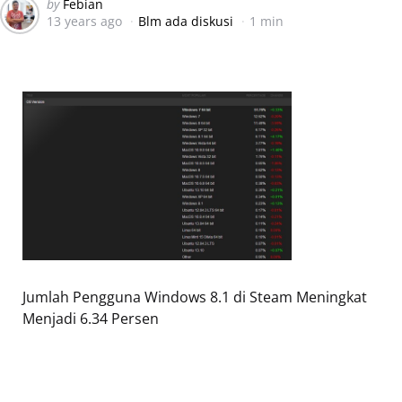
Posted
by
Febian
13 years ago
Blm ada diskusi
1 min
by
Jumlah Pengguna Windows 8.1 di Steam Meningkat
Menjadi 6.34 Persen