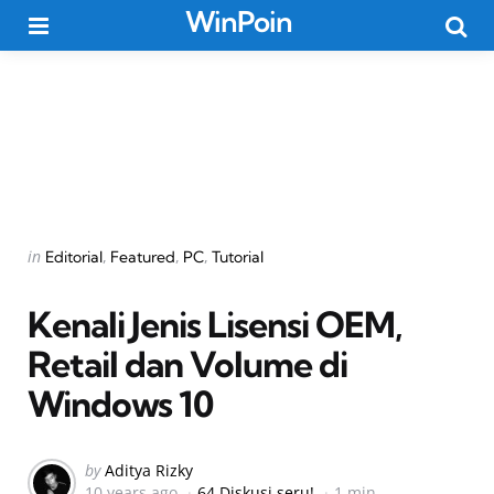
WinPoin
Menu
Searc
Categories
Posted
in
Editorial
Featured
PC
Tutorial
in
Kenali Jenis Lisensi OEM,
Retail dan Volume di
Windows 10
Posted
by
Aditya Rizky
10 years ago
64 Diskusi seru!
1 min
by