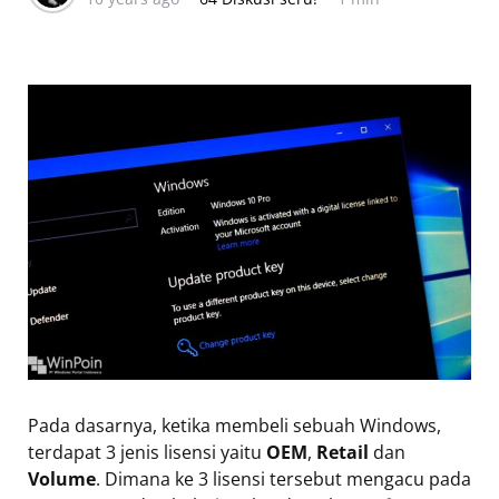
Pada dasarnya, ketika membeli sebuah Windows,
terdapat 3 jenis lisensi yaitu
OEM
,
Retail
dan
Volume
. Dimana ke 3 lisensi tersebut mengacu pada