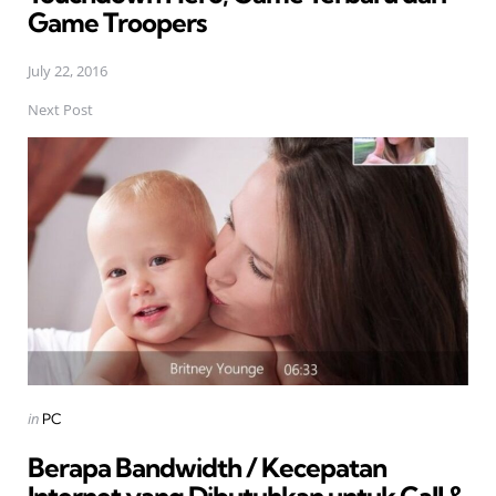
Game Troopers
July 22, 2016
Next Post
Posted
in
PC
in
Berapa Bandwidth / Kecepatan