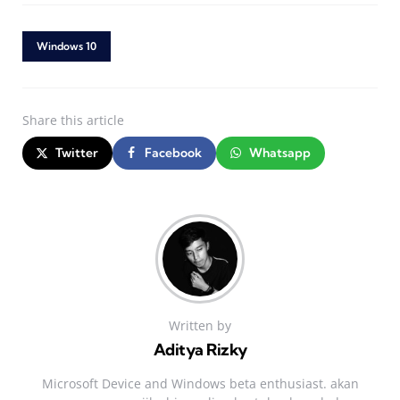
Windows 10
Share
this article
Twitter
Facebook
Whatsapp
Written by
Aditya Rizky
Microsoft Device and Windows beta enthusiast. akan