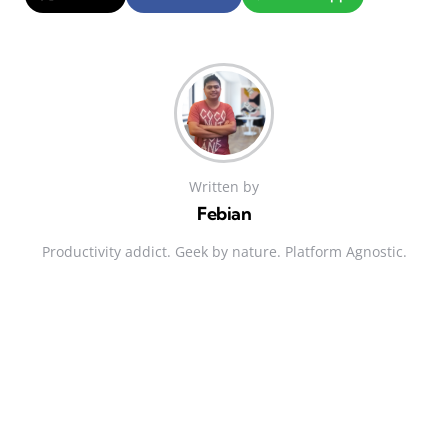
Written by
Febian
Productivity addict. Geek by nature. Platform Agnostic.