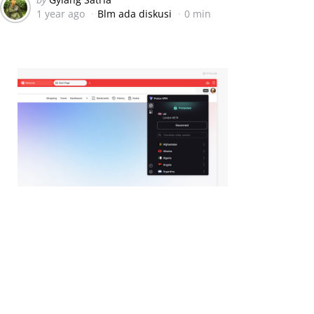
1 year ago
Blm ada diskusi
0 min
by