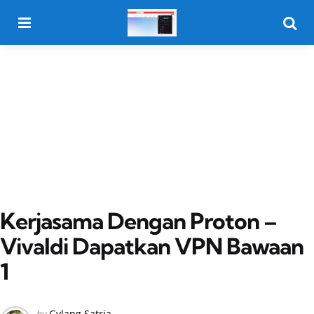
Menu
Searc
Kerjasama Dengan Proton –
Vivaldi Dapatkan VPN Bawaan
1
Posted
by
Gylang Satria