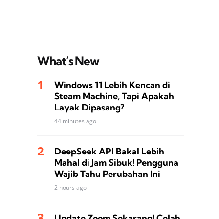
What’s New
Windows 11 Lebih Kencan di
Steam Machine, Tapi Apakah
Layak Dipasang?
44 minutes ago
DeepSeek API Bakal Lebih
Mahal di Jam Sibuk! Pengguna
Wajib Tahu Perubahan Ini
2 hours ago
Update Zoom Sekarang! Celah