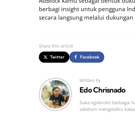
AdBlock kamu sebagai bentuk duku
berbagi insight untuk pengguna I
secara langsung melalui dukungan
Share
this article
Twitter
Facebook
Written by
Edo Chrisnado
Suka ngobrolin berbagai ha
sebelum mengetahui kabar t