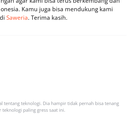
ngan agar kami bisa terus berkembang dan
ndonesia. Kamu juga bisa mendukung kami
 di
Saweria
. Terima kasih.
l tentang teknologi. Dia hampir tidak pernah bisa tenang
eknologi paling gress saat ini.