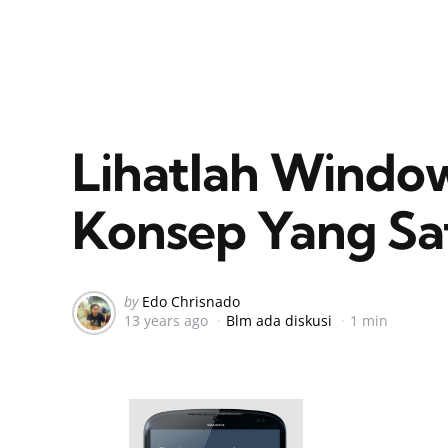
Lihatlah Window
Konsep Yang Sat
Posted
by
Edo Chrisnado
13 years ago
Blm ada diskusi
1 min
by