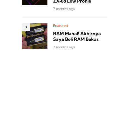
ZX‑68 Low Profile
7 months ago
Featured
RAM Mahal! Akhirnya
Saya Beli RAM Bekas
7 months ago