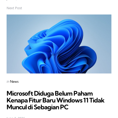
Next Post
Posted
in
News
in
Microsoft Diduga Belum Paham
Kenapa Fitur Baru Windows 11 Tidak
Muncul di Sebagian PC