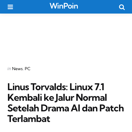
WinPoin
Menu
Searc
Categories
Posted
in
News
PC
in
Linus Torvalds: Linux 7.1
Kembali ke Jalur Normal
Setelah Drama AI dan Patch
Terlambat