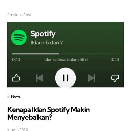
Previous Post
Post
navigation
Posted
in
News
in
Kenapa Iklan Spotify Makin
Menyebalkan?
June 1, 2026