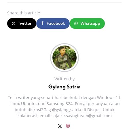
Share
this article
Twitter
Facebook
Whatsapp
Written by
Gylang Satria
Tech writer yang sehari‑hari berkutat dengan Windows 11,
Linux Ubuntu, dan Samsung S24. Punya pertanyaan atau
butuh diskusi? Tag @gylang_satria di Disqus. Untuk
kolaborasi, email saja ke
sayugiteam@gmail.com