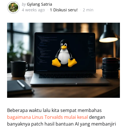
Posted
by
Gylang Satria
4 weeks ago
1 Diskusi seru!
2 min
by
Beberapa waktu lalu kita sempat membahas
bagaimana Linus Torvalds mulai kesal
dengan
banyaknya patch hasil bantuan AI yang membanjiri