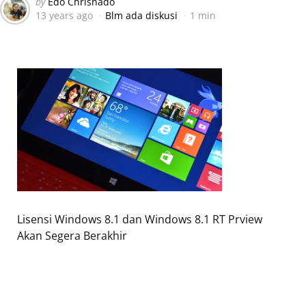
Posted
by
Edo Chrisnado
13 years ago
Blm ada diskusi
1 min
by
Lisensi Windows 8.1 dan Windows 8.1 RT Prview
Akan Segera Berakhir