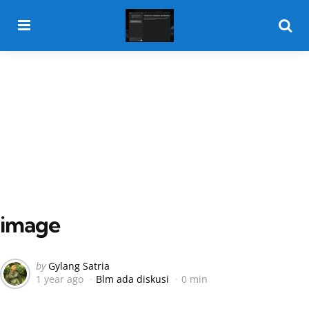
Menu
Searc
image
Posted
by
Gylang Satria
1 year ago
Blm ada diskusi
0 min
by