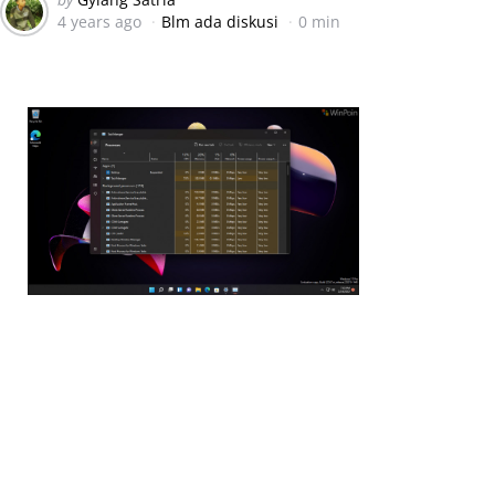
4 years ago
Blm ada diskusi
0 min
by