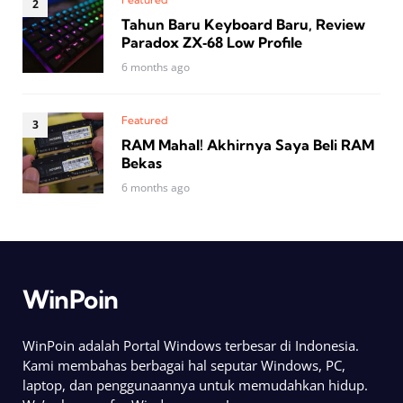
Tahun Baru Keyboard Baru, Review
Paradox ZX‑68 Low Profile
6 months ago
Featured
RAM Mahal! Akhirnya Saya Beli RAM
Bekas
6 months ago
WinPoin
WinPoin adalah Portal Windows terbesar di Indonesia.
Kami membahas berbagai hal seputar Windows, PC,
laptop, dan penggunaannya untuk memudahkan hidup.