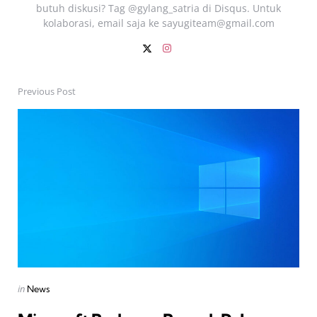
butuh diskusi? Tag @gylang_satria di Disqus. Untuk
kolaborasi, email saja ke
sayugiteam@gmail.com
Previous Post
Post
navigation
Posted
in
News
in