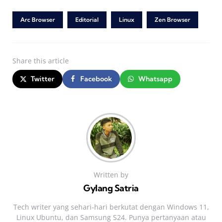
Arc Browser
Editorial
Linux
Zen Browser
Share
this article
Twitter
Facebook
Whatsapp
Written by
Gylang Satria
Tech writer yang sehari‑hari berkutat dengan Windows 11,
Linux Ubuntu, dan Samsung S24. Punya pertanyaan atau