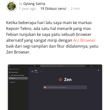
Posted
by
Gylang Satria
1 year ago
19 Diskusi seru!
2 min
by
Ketika beberapa hari lalu saya main ke markas
Kepoin Tekno, ada satu hal menarik yang mas
Febian tunjukan ke saya yaitu sebuah browser
alternatif yang sangat mirip dengan
Arc Browser
baik dari segi tampilan dan fitur didalamnya, yaitu
Zen Browser.