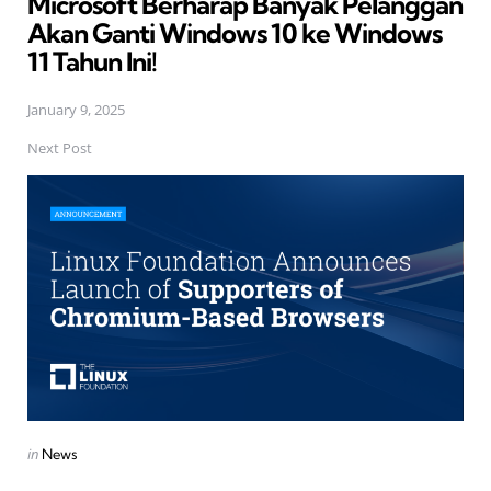
Microsoft Berharap Banyak Pelanggan
Akan Ganti Windows 10 ke Windows
11 Tahun Ini!
January 9, 2025
Next Post
Posted
in
News
in