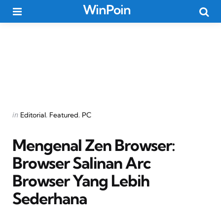
WinPoin
Menu
Searc
Categories
Posted
in
Editorial
Featured
PC
in
Mengenal Zen Browser:
Browser Salinan Arc
Browser Yang Lebih
Sederhana