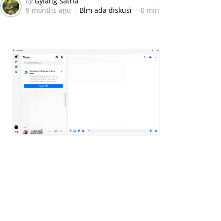
Posted
by
Gylang Satria
9 months ago
Blm ada diskusi
0 min
by