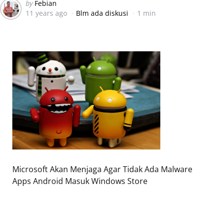
Posted
by
Febian
11 years ago
Blm ada diskusi
1 min
by
Microsoft Akan Menjaga Agar Tidak Ada Malware
Apps Android Masuk Windows Store