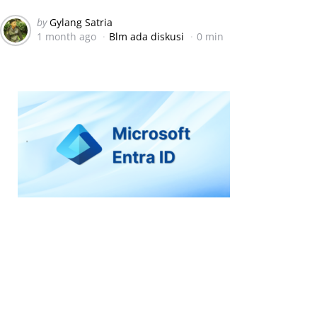
Posted
by
Gylang Satria
1 month ago
Blm ada diskusi
0 min
by