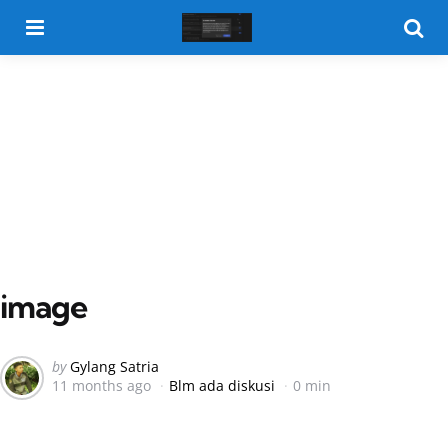
Menu
Searc
image
Posted
by
Gylang Satria
11 months ago
Blm ada diskusi
0 min
by