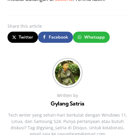
Share
this article
Twitter
Facebook
Whatsapp
Written by
Gylang Satria
Tech writer yang sehari‑hari berkutat dengan Windows 11,
Linux, dan Samsung S24. Punya pertanyaan atau butuh
diskusi? Tag @gylang_satria di Disqus. Untuk kolaborasi,
email saja ke
sayugiteam@gmail.com