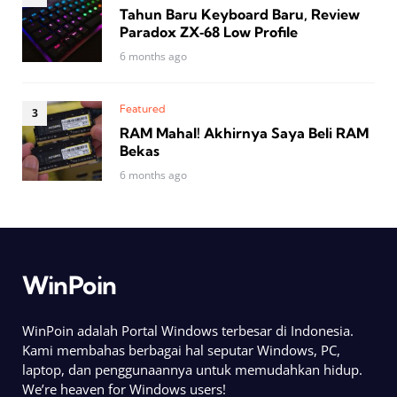
Tahun Baru Keyboard Baru, Review
Paradox ZX‑68 Low Profile
6 months ago
Featured
RAM Mahal! Akhirnya Saya Beli RAM
Bekas
6 months ago
WinPoin
WinPoin adalah Portal Windows terbesar di Indonesia.
Kami membahas berbagai hal seputar Windows, PC,
laptop, dan penggunaannya untuk memudahkan hidup.
We’re heaven for Windows users!