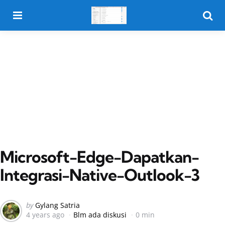
Menu
Searc
Microsoft-Edge-Dapatkan-
Integrasi-Native-Outlook-3
Posted
by
Gylang Satria
4 years ago
Blm ada diskusi
0 min
by