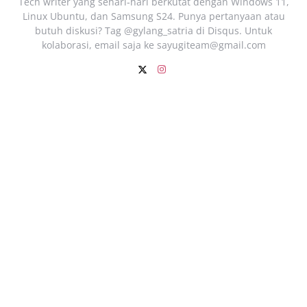
Tech writer yang sehari‑hari berkutat dengan Windows 11,
Linux Ubuntu, dan Samsung S24. Punya pertanyaan atau
butuh diskusi? Tag @gylang_satria di Disqus. Untuk
kolaborasi, email saja ke
sayugiteam@gmail.com