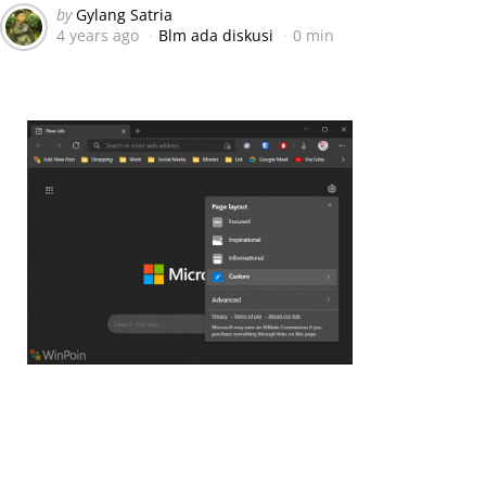
Posted
by
Gylang Satria
4 years ago
Blm ada diskusi
0 min
by