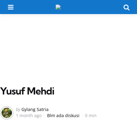
Menu
Searc
Yusuf Mehdi
Posted
by
Gylang Satria
1 month ago
Blm ada diskusi
0 min
by