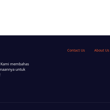
Contact Us
About Us
a. Kami membahas
unaannya untuk
!