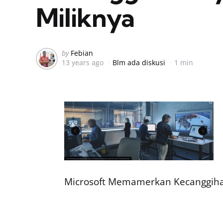
Miliknya
Posted
by
Febian
13 years ago
Blm ada diskusi
1 min
by
Microsoft Memamerkan Kecanggiha