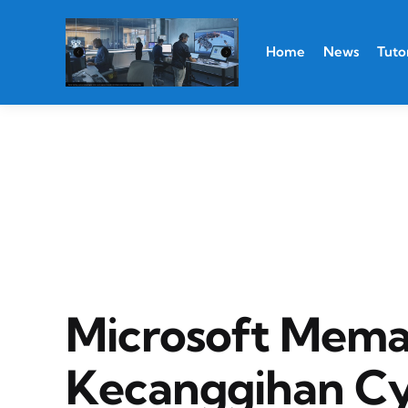
Home
News
Tutor
Microsoft Mem
Kecanggihan Cy