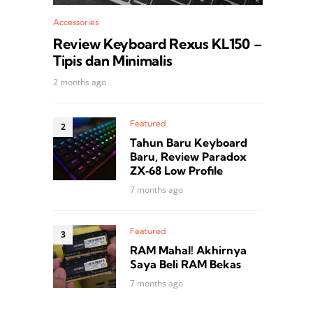
Accessories
Review Keyboard Rexus KL150 –
Tipis dan Minimalis
2 months ago
Featured
Tahun Baru Keyboard
Baru, Review Paradox
ZX‑68 Low Profile
7 months ago
Featured
RAM Mahal! Akhirnya
Saya Beli RAM Bekas
7 months ago