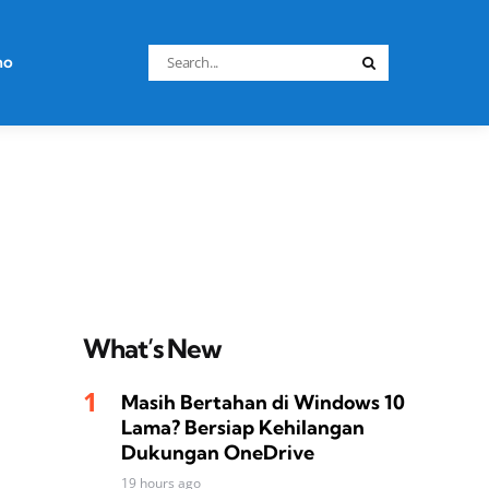
Search
no
Search
for:
What’s New
Masih Bertahan di Windows 10
Lama? Bersiap Kehilangan
Dukungan OneDrive
19 hours ago