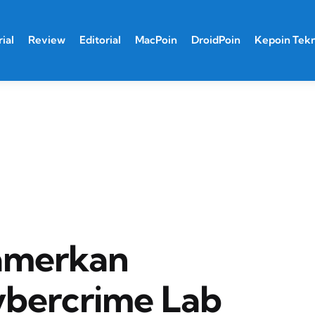
ial
Review
Editorial
MacPoin
DroidPoin
Kepoin Tek
amerkan
bercrime Lab