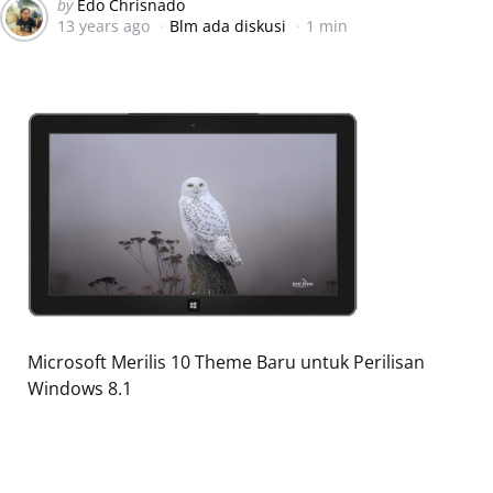
Posted
by
Edo Chrisnado
13 years ago
Blm ada diskusi
1 min
by
Microsoft Merilis 10 Theme Baru untuk Perilisan
Windows 8.1