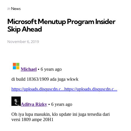
Posted
in
News
in
Microsoft Menutup Program Insider
Skip Ahead
November 6, 2019