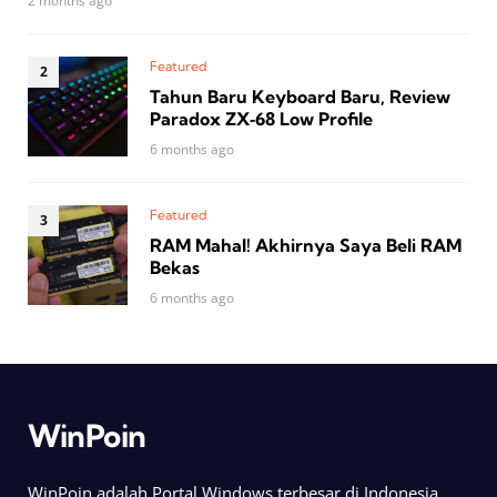
2 months ago
Featured
Tahun Baru Keyboard Baru, Review
Paradox ZX‑68 Low Profile
6 months ago
Featured
RAM Mahal! Akhirnya Saya Beli RAM
Bekas
6 months ago
WinPoin
WinPoin adalah Portal Windows terbesar di Indonesia.