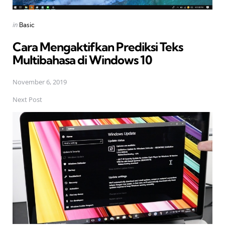
Posted
in
Basic
in
Cara Mengaktifkan Prediksi Teks
Multibahasa di Windows 10
November 6, 2019
Next Post