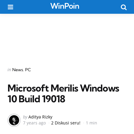
WinPoin
Menu
Searc
Categories
Posted
in
News
PC
in
Microsoft Merilis Windows
10 Build 19018
Posted
by
Aditya Rizky
7 years ago
2 Diskusi seru!
1 min
by