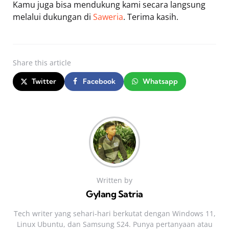
Kamu juga bisa mendukung kami secara langsung
melalui dukungan di
Saweria
. Terima kasih.
Share
this article
Twitter
Facebook
Whatsapp
Written by
Gylang Satria
Tech writer yang sehari‑hari berkutat dengan Windows 11,
Linux Ubuntu, dan Samsung S24. Punya pertanyaan atau