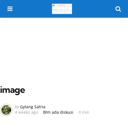
Menu
Searc
image
Posted
by
Gylang Satria
4 weeks ago
Blm ada diskusi
0 min
by