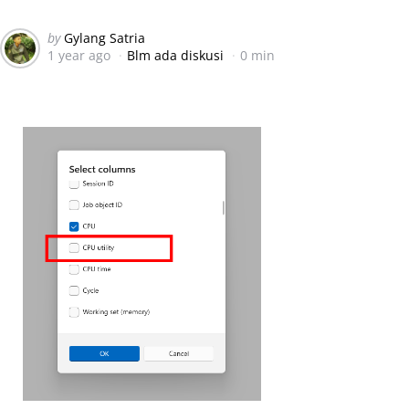
Posted
by
Gylang Satria
1 year ago
Blm ada diskusi
0 min
by