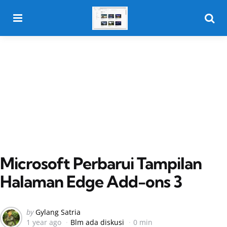
Menu
Searc
Microsoft Perbarui Tampilan
Halaman Edge Add-ons 3
Posted
by
Gylang Satria
1 year ago
Blm ada diskusi
0 min
by