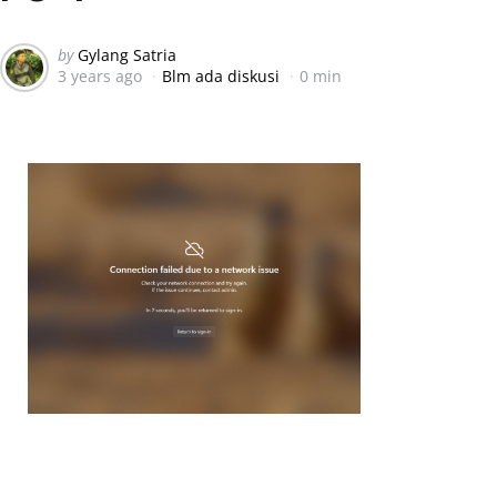
Posted
by
Gylang Satria
3 years ago
Blm ada diskusi
0 min
by