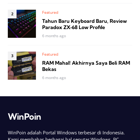
Featured
Tahun Baru Keyboard Baru, Review
Paradox ZX‑68 Low Profile
6 months ago
Featured
RAM Mahal! Akhirnya Saya Beli RAM
Bekas
6 months ago
WinPoin
WinPoin adalah Portal Windows terbesar di Indonesia.
Kami membahas berbagai hal seputar Windows, PC,