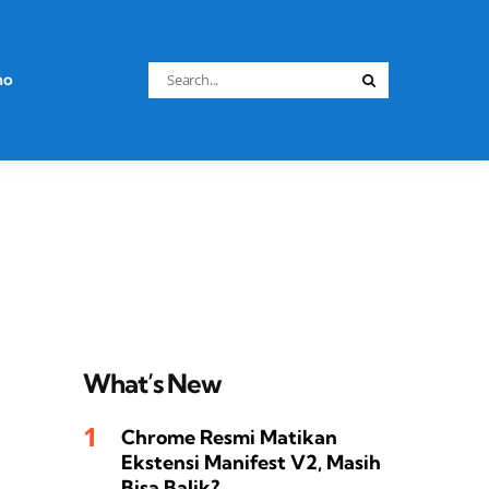
Search
no
Search
for:
What’s New
Chrome Resmi Matikan
Ekstensi Manifest V2, Masih
Bisa Balik?