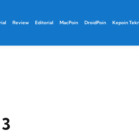
ial
Review
Editorial
MacPoin
DroidPoin
Kepoin Tek
 3