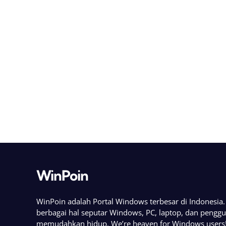
WinPoin
WinPoin adalah Portal Windows terbesar di Indonesi
berbagai hal seputar Windows, PC, laptop, dan pengg
memudahkan hidup. We’re heaven for Windows users