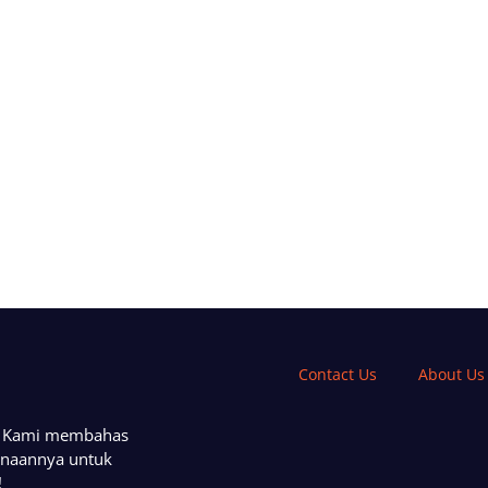
Contact Us
About Us
a. Kami membahas
unaannya untuk
!