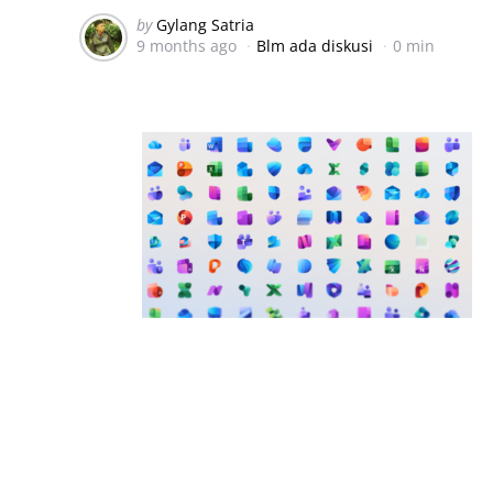
Posted
by
Gylang Satria
9 months ago
Blm ada diskusi
0 min
by