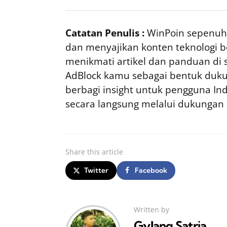
Catatan Penulis :
WinPoin sepenuhn
dan menyajikan konten teknologi be
menikmati artikel dan panduan di si
AdBlock kamu sebagai bentuk duku
berbagi insight untuk pengguna I
secara langsung melalui dukungan
Share
this article
Twitter
Facebook
Written by
Gylang Satria