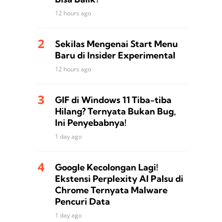
12 hours ago
Sekilas Mengenai Start Menu
Baru di Insider Experimental
12 hours ago
GIF di Windows 11 Tiba-tiba
Hilang? Ternyata Bukan Bug,
Ini Penyebabnya!
1 day ago
Google Kecolongan Lagi!
Ekstensi Perplexity AI Palsu di
Chrome Ternyata Malware
Pencuri Data
1 day ago