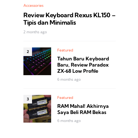
Accessories
Review Keyboard Rexus KL150 –
Tipis dan Minimalis
2 months ago
Featured
Tahun Baru Keyboard
Baru, Review Paradox
ZX‑68 Low Profile
6 months ago
Featured
RAM Mahal! Akhirnya
Saya Beli RAM Bekas
6 months ago