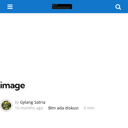
Menu
Searc
image
Posted
by
Gylang Satria
10 months ago
Blm ada diskusi
0 min
by