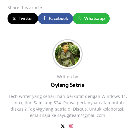
Share
this article
Twitter
Facebook
Whatsapp
Written by
Gylang Satria
Tech writer yang sehari‑hari berkutat dengan Windows 11,
Linux, dan Samsung S24. Punya pertanyaan atau butuh
diskusi? Tag @gylang_satria di Disqus. Untuk kolaborasi,
email saja ke
sayugiteam@gmail.com