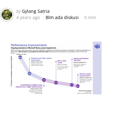
Posted
by
Gylang Satria
4 years ago
Blm ada diskusi
0 min
by