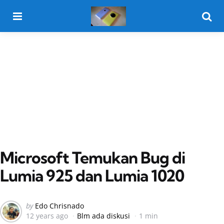
Menu
Searc
Microsoft Temukan Bug di
Lumia 925 dan Lumia 1020
Posted
by
Edo Chrisnado
12 years ago
Blm ada diskusi
1 min
by