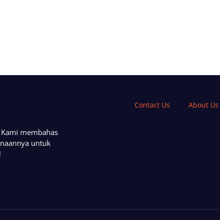
Contact Us
About Us
a. Kami membahas
unaannya untuk
!