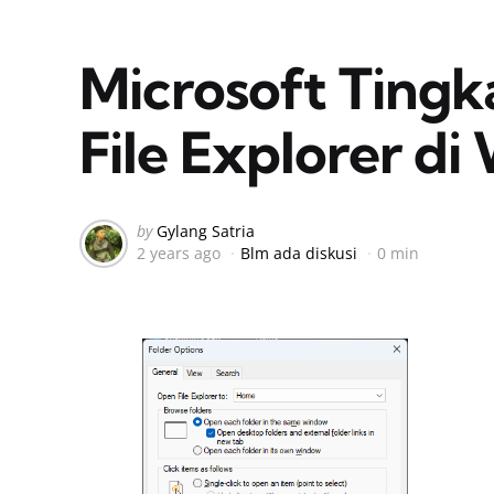
Microsoft Tingk
File Explorer di
Posted
by
Gylang Satria
2 years ago
Blm ada diskusi
0 min
by