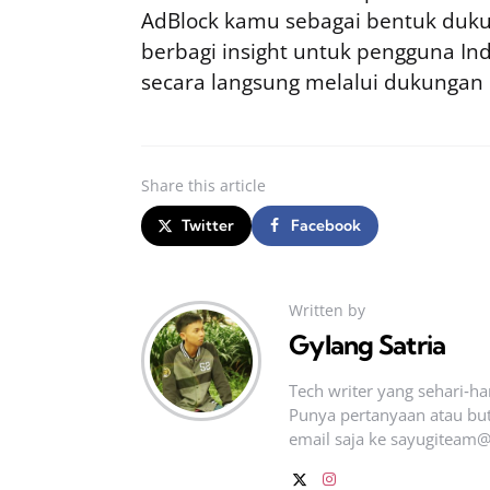
AdBlock kamu sebagai bentuk duku
berbagi insight untuk pengguna I
secara langsung melalui dukungan
Share
this article
Twitter
Facebook
Written by
Gylang Satria
Tech writer yang sehari‑h
Punya pertanyaan atau but
email saja ke
sayugiteam@