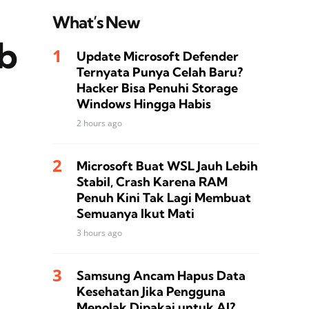
What’s New
ab
Update Microsoft Defender
Ternyata Punya Celah Baru?
Hacker Bisa Penuhi Storage
Windows Hingga Habis
2 hours ago
Microsoft Buat WSL Jauh Lebih
Stabil, Crash Karena RAM
Penuh Kini Tak Lagi Membuat
Semuanya Ikut Mati
3 hours ago
Samsung Ancam Hapus Data
Kesehatan Jika Pengguna
Menolak Dipakai untuk AI?