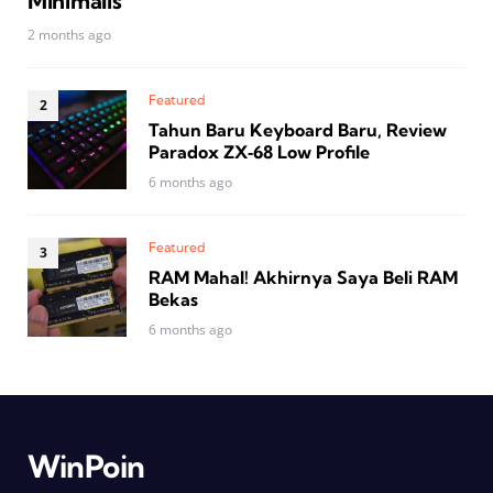
Minimalis
2 months ago
Featured
Tahun Baru Keyboard Baru, Review
Paradox ZX‑68 Low Profile
6 months ago
Featured
RAM Mahal! Akhirnya Saya Beli RAM
Bekas
6 months ago
WinPoin