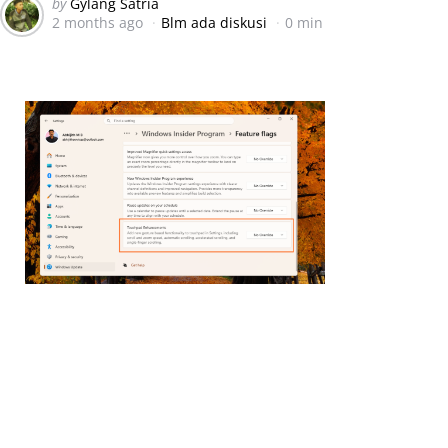
Posted
by
Gylang Satria
2 months ago
Blm ada diskusi
0 min
by