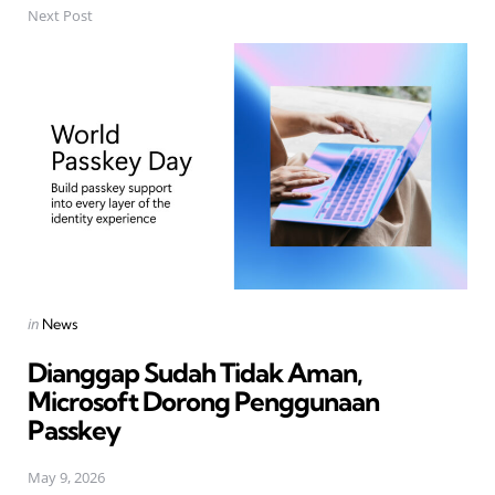
Next Post
Posted
in
News
in
Dianggap Sudah Tidak Aman,
Microsoft Dorong Penggunaan
Passkey
May 9, 2026