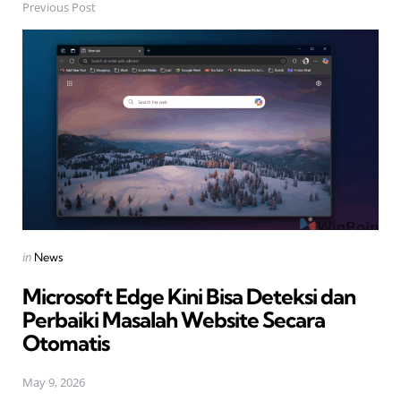
Previous Post
Post
navigation
Posted
in
News
in
Microsoft Edge Kini Bisa Deteksi dan
Perbaiki Masalah Website Secara
Otomatis
May 9, 2026