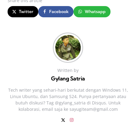
Share
this article
Twitter
Facebook
Whatsapp
Written by
Gylang Satria
Tech writer yang sehari‑hari berkutat dengan Windows 11,
Linux Ubuntu, dan Samsung S24. Punya pertanyaan atau
butuh diskusi? Tag @gylang_satria di Disqus. Untuk
kolaborasi, email saja ke
sayugiteam@gmail.com