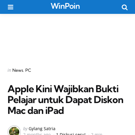
WinPoin
Menu
Searc
Categories
Posted
in
News
PC
in
Apple Kini Wajibkan Bukti
Pelajar untuk Dapat Diskon
Mac dan iPad
Posted
by
Gylang Satria
2 months ago
1 Diskusi seru!
2 min
by