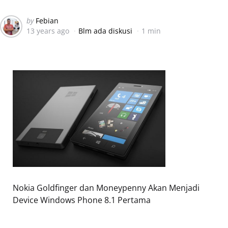
Posted
by
Febian
13 years ago
Blm ada diskusi
1 min
by
Nokia Goldfinger dan Moneypenny Akan Menjadi
Device Windows Phone 8.1 Pertama