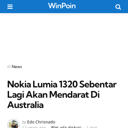
WinPoin
Menu
Searc
Categories
Posted
in
News
in
Nokia Lumia 1320 Sebentar
Lagi Akan Mendarat Di
Australia
Posted
by
Edo Chrisnado
12 years ago
Blm ada diskusi
1 min
by