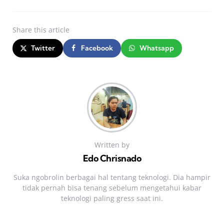
Share
this article
Twitter
Facebook
Whatsapp
Written by
Edo Chrisnado
Suka ngobrolin berbagai hal tentang teknologi. Dia hampir
tidak pernah bisa tenang sebelum mengetahui kabar
teknologi paling gress saat ini.