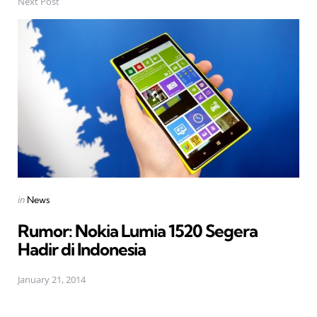
Next Post
Posted
in
News
in
Rumor: Nokia Lumia 1520 Segera
Hadir di Indonesia
January 21, 2014