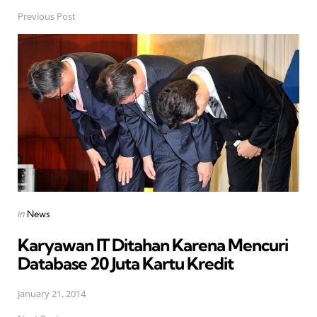
Previous Post
Post
navigation
Posted
in
News
in
Karyawan IT Ditahan Karena Mencuri
Database 20 Juta Kartu Kredit
January 21, 2014