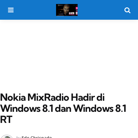
Menu
Searc
Nokia MixRadio Hadir di
Windows 8.1 dan Windows 8.1
RT
Posted
by
Edo Chrisnado