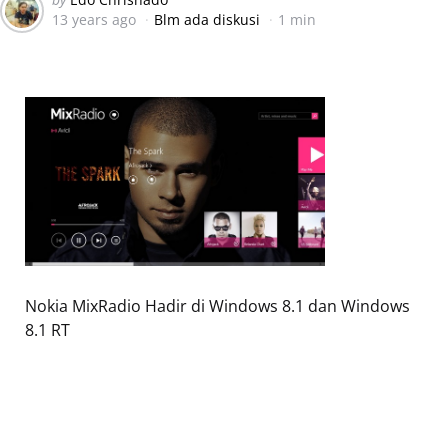
13 years ago
Blm ada diskusi
1 min
by
Nokia MixRadio Hadir di Windows 8.1 dan Windows
8.1 RT