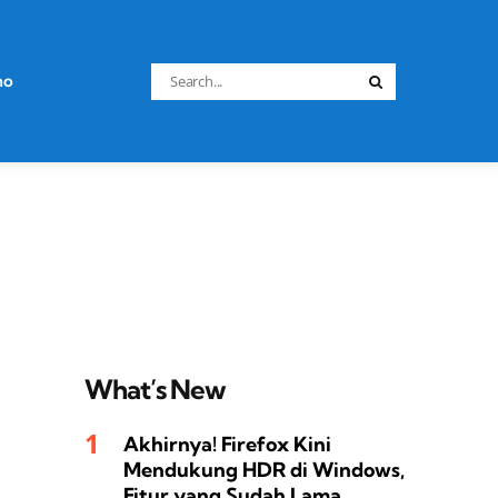
Search
no
Search
for:
What’s New
Akhirnya! Firefox Kini
Mendukung HDR di Windows,
Fitur yang Sudah Lama