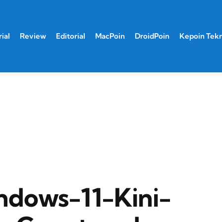
ial
Review
Editorial
MacPoin
DroidPoin
Kepoin Tek
dows-11-Kini-