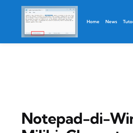
Home
News
Tutor
Notepad-di-Win