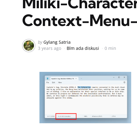
Miliki-Charact
Context-Menu-
Posted
by
Gylang Satria
3 years ago
Blm ada diskusi
0 min
by