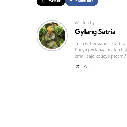
Twitter
Facebook
Written by
Gylang Satria
Tech writer yang sehari‑h
Punya pertanyaan atau but
email saja ke
sayugiteam@