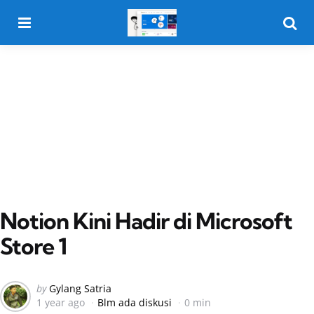
Menu
Searc
Notion Kini Hadir di Microsoft
Store 1
Posted
by
Gylang Satria
1 year ago
Blm ada diskusi
0 min
by