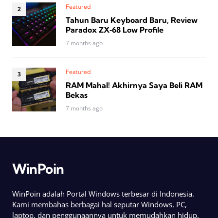
Featured
Tahun Baru Keyboard Baru, Review
Paradox ZX‑68 Low Profile
7 months ago
Featured
RAM Mahal! Akhirnya Saya Beli RAM
Bekas
7 months ago
WinPoin
WinPoin adalah Portal Windows terbesar di Indonesia.
Kami membahas berbagai hal seputar Windows, PC,
laptop, dan penggunaannya untuk memudahkan hidup.