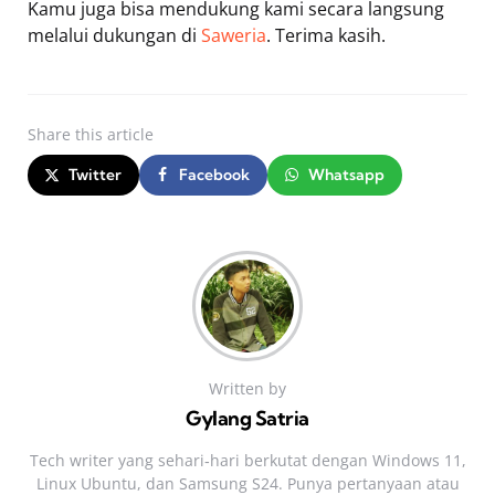
Kamu juga bisa mendukung kami secara langsung
melalui dukungan di
Saweria
. Terima kasih.
Share
this article
Twitter
Facebook
Whatsapp
Written by
Gylang Satria
Tech writer yang sehari‑hari berkutat dengan Windows 11,
Linux Ubuntu, dan Samsung S24. Punya pertanyaan atau