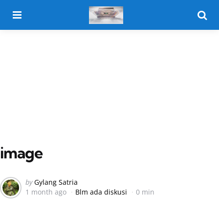
Menu
Searc
image
Posted
by
Gylang Satria
1 month ago
Blm ada diskusi
0 min
by