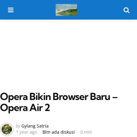
Menu
Searc
Opera Bikin Browser Baru –
Opera Air 2
Posted
by
Gylang Satria
1 year ago
Blm ada diskusi
0 min
by