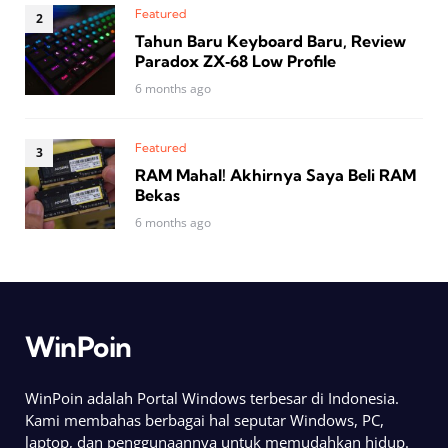
Featured
Tahun Baru Keyboard Baru, Review
Paradox ZX‑68 Low Profile
6 months ago
Featured
RAM Mahal! Akhirnya Saya Beli RAM
Bekas
6 months ago
WinPoin
WinPoin adalah Portal Windows terbesar di Indonesia.
Kami membahas berbagai hal seputar Windows, PC,
laptop, dan penggunaannya untuk memudahkan hidup.