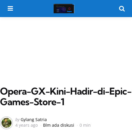
Menu
Searc
Opera-GX-Kini-Hadir-di-Epic-
Games-Store-1
Posted
by
Gylang Satria
4 years ago
Blm ada diskusi
0 min
by