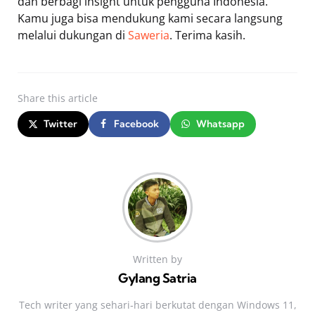
dan berbagi insight untuk pengguna Indonesia.
Kamu juga bisa mendukung kami secara langsung
melalui dukungan di
Saweria
. Terima kasih.
Share
this article
Twitter
Facebook
Whatsapp
Written by
Gylang Satria
Tech writer yang sehari‑hari berkutat dengan Windows 11,