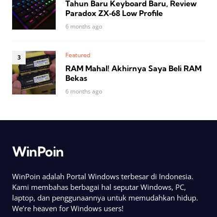
Tahun Baru Keyboard Baru, Review
Paradox ZX‑68 Low Profile
6 months ago
Featured
RAM Mahal! Akhirnya Saya Beli RAM
Bekas
6 months ago
WinPoin
WinPoin adalah Portal Windows terbesar di Indonesia.
Kami membahas berbagai hal seputar Windows, PC,
laptop, dan penggunaannya untuk memudahkan hidup.
We’re heaven for Windows users!