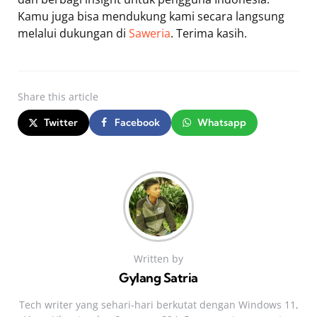
Kamu juga bisa mendukung kami secara langsung
melalui dukungan di
Saweria
. Terima kasih.
Share
this article
Twitter
Facebook
Whatsapp
Written by
Gylang Satria
Tech writer yang sehari‑hari berkutat dengan Windows 11,