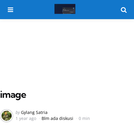
Menu
Searc
image
Posted
by
Gylang Satria
1 year ago
Blm ada diskusi
0 min
by