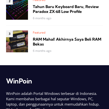
Tahun Baru Keyboard Baru, Review
Paradox ZX‑68 Low Profile
6 months ago
Featured
RAM Mahal! Akhirnya Saya Beli RAM
Bekas
6 months ago
WinPoin
WinPoin adalah Portal Windows terbesar di Indonesia.
Kami membahas berbagai hal seputar Windows, PC,
laptop, dan penggunaannya untuk memudahkan hidup.