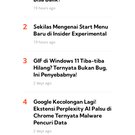
19 hours ago
Sekilas Mengenai Start Menu
Baru di Insider Experimental
19 hours ago
GIF di Windows 11 Tiba-tiba
Hilang? Ternyata Bukan Bug,
Ini Penyebabnya!
2 days ago
Google Kecolongan Lagi!
Ekstensi Perplexity AI Palsu di
Chrome Ternyata Malware
Pencuri Data
2 days ago