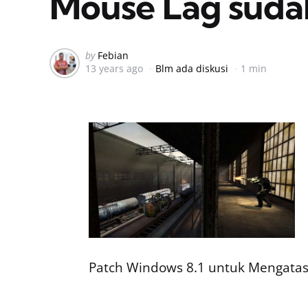
Mouse Lag sudah 
Posted
by
Febian
13 years ago
Blm ada diskusi
1 min
by
Patch Windows 8.1 untuk Mengatasi