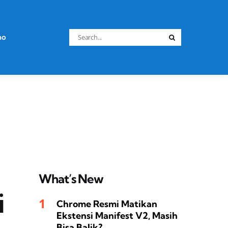
Search
no
Search
for:
What’s New
i
Chrome Resmi Matikan
Ekstensi Manifest V2, Masih
Bisa Balik?