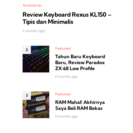
Accessories
Review Keyboard Rexus KL150 –
Tipis dan Minimalis
2 months ago
Featured
Tahun Baru Keyboard
Baru, Review Paradox
ZX‑68 Low Profile
6 months ago
Featured
RAM Mahal! Akhirnya
Saya Beli RAM Bekas
6 months ago