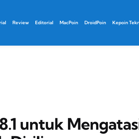
ial
Review
Editorial
MacPoin
DroidPoin
Kepoin Tek
8.1 untuk Mengatas