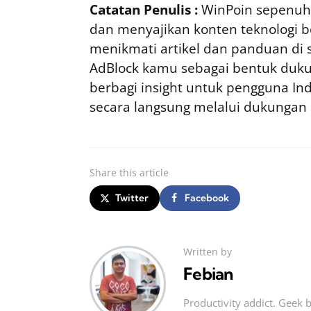
Catatan Penulis :
WinPoin sepenuhn
dan menyajikan konten teknologi be
menikmati artikel dan panduan di si
AdBlock kamu sebagai bentuk duku
berbagi insight untuk pengguna I
secara langsung melalui dukungan
Share
this article
Twitter
Facebook
Written by
Febian
Productivity addict. Geek 