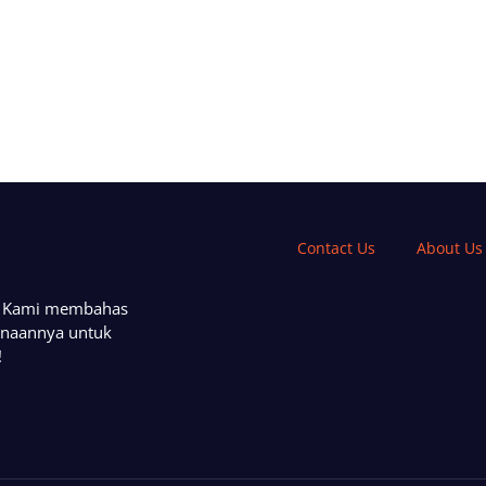
Contact Us
About Us
a. Kami membahas
unaannya untuk
!