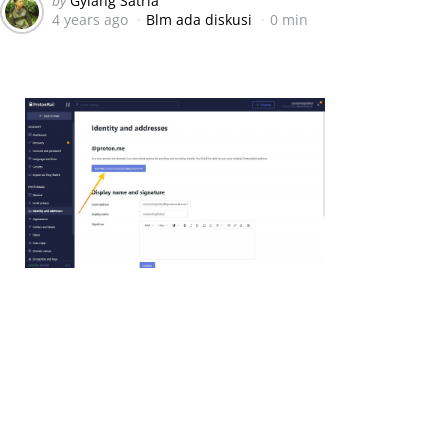
by
Gylang Satria
4 years ago
Blm ada diskusi
0 min
by