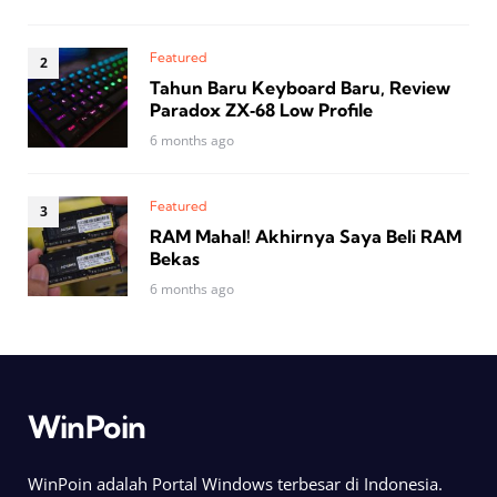
Featured
Tahun Baru Keyboard Baru, Review
Paradox ZX‑68 Low Profile
6 months ago
Featured
RAM Mahal! Akhirnya Saya Beli RAM
Bekas
6 months ago
WinPoin
WinPoin adalah Portal Windows terbesar di Indonesia.